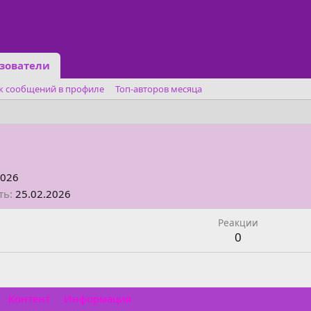
зователи
к сообщений в профиле
Топ-авторов месяца
2026
ть
25.02.2026
Реакции
0
Контент
Информация