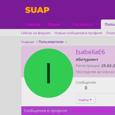
Главная
Форум
Что нового
Поль
Сейчас на форуме
Новые сообщения в профиле
Поис
Главная
Пользователи
IsabellaE6
I
Абитуриент
Регистрация
25.02.
Последняя активнос
Сообщения
0
Найти
Сообщения в профиле
Недавняя активность