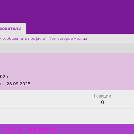
зователи
к сообщений в профиле
Топ-авторов месяца
2025
ть
28.09.2025
Реакции
0
Контент
Информация