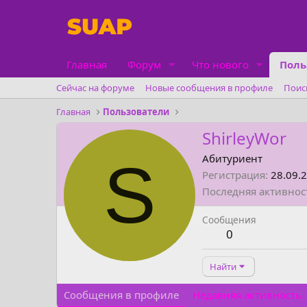
Главная
Форум
Что нового
Поль
Сейчас на форуме
Новые сообщения в профиле
Поис
Главная
Пользователи
ShirleyWor
S
Абитуриент
Регистрация
28.09.
Последняя активнос
Сообщения
0
Найти
Сообщения в профиле
Недавняя активность