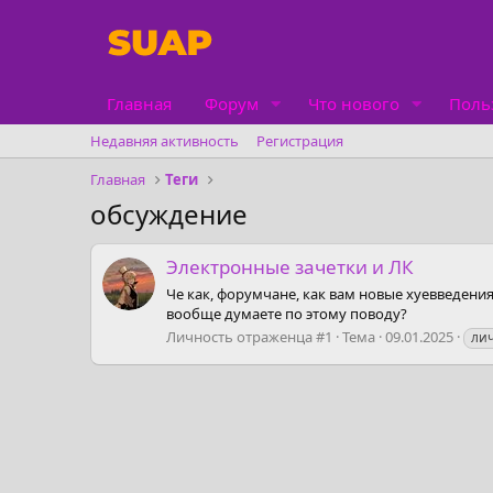
Главная
Форум
Что нового
Поль
Недавняя активность
Регистрация
Главная
Теги
обсуждение
Электронные зачетки и ЛК
Че как, форумчане, как вам новые хуевведени
вообще думаете по этому поводу?
Личность отраженца #1
Тема
09.01.2025
ли