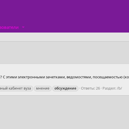
зователи
я? С этими электронными зачетками, ведомостями, посещаемостью (кот
Ответы: 26
Раздел:
/b/
чный кабинет вуза
мнение
обсуждение