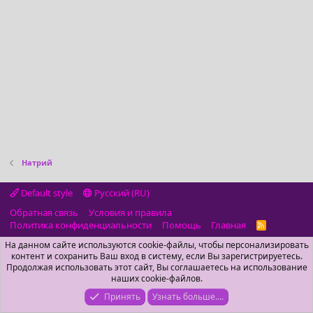
Натрий
Default style
Русский (RU)
Обратная связь
Условия и правила
Политика конфиденциальности
Помощь
Главная
R
S
На данном сайте используются cookie-файлы, чтобы персонализировать
S
контент и сохранить Ваш вход в систему, если Вы зарегистрируетесь.
Продолжая использовать этот сайт, Вы соглашаетесь на использование
наших cookie-файлов.
Принять
Узнать больше....