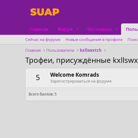
Главная
Форум
Что нового
Поль
Сейчас на форуме
Новые сообщения в профиле
Поис
Главная
Пользователи
kxllswxtch
Трофеи, присуждённые kxllswx
Welcome Komrads
5
Зарегистрироваться на форуме
Всего баллов: 5