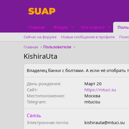
Главная
Форум
Что нового
Поль
Сейчас на форуме
Новые сообщения в профиле
Поис
Главная
Пользователи
KishiraUta
Владелец банки с болтами. А если её отобрать 
День рождения
Март 20
Сайт
https://mtuci.su
Местоположение
Москва
Telegram
mtucisu
Связь
Электронная почта
kishirauta@mtuci.su