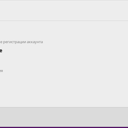
ле регистрации аккаунта
е
ия